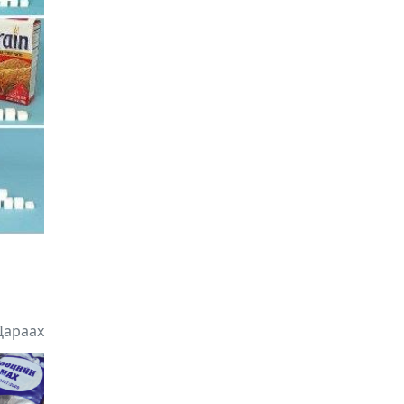
Songino.info
2025-07-02 17:33:42
“Дээлтэй монгол“ наадмыг
энэ сарын 8-нд зохион
байгуулна
Songino.info
2025-07-02 17:28:51
Баяр наадмаар худалдаа
эрхлэх зөвшөөрөл олгож
эхэллээ
Songino.info
2025-07-02 17:25:47
Баяр наадмаар худалдаа
эрхлэх зөвшөөрөл олгож
эхэллээ
Songino.info
Дараах
2025-07-02 17:25:00
Казахстаны “Их дуулга”
ирэх баасан гаригт
эхэлнэ