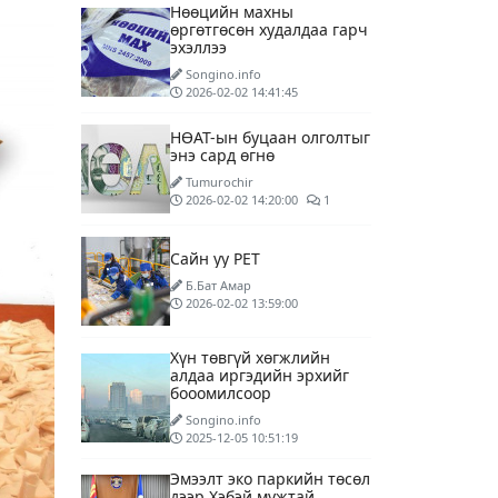
Нөөцийн махны
өргөтгөсөн худалдаа гарч
эхэллээ
Songino.info
2026-02-02 14:41:45
НӨАТ-ын буцаан олголтыг
энэ сард өгнө
Tumurochir
2026-02-02 14:20:00
1
Сайн уу PET
Б.Бат Амар
2026-02-02 13:59:00
Хүн төвгүй хөгжлийн
алдаа иргэдийн эрхийг
бооомилсоор
Songino.info
2025-12-05 10:51:19
Эмээлт эко паркийн төсөл
дээр Хэбэй мужтай