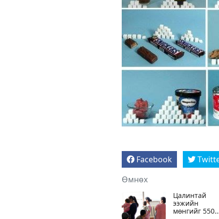
Facebook
Twitt
Өмнөх
Цалинтай
ээжийн
мөнгийг 550
мянга болгох