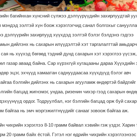
рийн багийнхан хүнсний сүлжээ дэлгүүрүүдийн захирлуудтай уу
л мэндэд ээлтэй хүн боож хэрэглэгчид санал болгохыг сануулла
э дэлгүүрийн захирлууд хүүхдэд ээлтэй бэлэг бэлдэнэ гэдгээ
мын дийлэнх нь сахарын илүүдэлтэй хэт таргалалттай амьдарч
 сая нь хүүхэд бөгөөд тэдний дунд сахарын хэт хэрэглээ үүсэж
өл газар аваад байна. Сар хүрэхгүй хугацааны дараа Хүүхдийн 
өдөр эцэг, эхчүүд хамаатан саднуудаасаа хүүхдүүд бэлэг авч
 байгаа бэлгийн дийлэнх нь сахарын агууламж өндөртэй байдгийг
лгийн багцад жигнэмэг, ундаа, ризенин чихэр гээд сахарын өндө
дэхүүнүүд ордог. Тодруулбал, нэг бэлгийн багцад орж буй саха
м байгаа нь эмч мэргэжилтнүүдийг санааг зовоож байгаа аж.
йн чихрийн хэрэглээ 8-10 грамм байвал хэвийн гэж үздэг. Харин
рм 20 грамм байх ёстой. Гэтэл нэг өдрийн чихрийн хэрэглээнээс