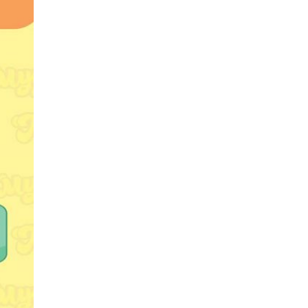
Төв цэвэрлэх засвар
цэвэрлэгээ хийж байна
Songino.info
2025-11-07 10:03:27
Буудлага спортын
ахмадын улсын аваргууд
тодорлоо
Songino.info
2025-11-07 09:59:44
Хотод мал аж ахуй
эрхлэхийг хориглосон бүс
рүү оруулсан малыг
гаргана
Songino.info
2025-11-07 09:57:04
Яндан зуухыг тогтмол
хөөлж угаартахаас
сэргийлье
Songino.info
2025-11-07 09:54:15