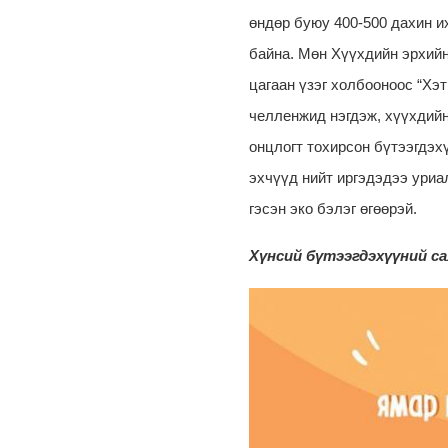
өндөр буюу 400-500 дахин и
байна. Мөн Хүүхдийн эрхийн
цагаан үзэг холбооноос “Хэ
челленжид нэгдэж, хүүхдийн 
онцлогт тохирсон бүтээгдэх
эхчүүд нийт иргэдэдээ уриа
гэсэн эко бэлэг өгөөрэй.
Хүнсий бүтээгдэхүүний са