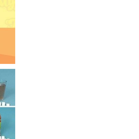
хэмжээнд 171 байцаагч
шалгалт хийнэ
Songino.info
2025-07-02 17:46:51
Сагсчин охидод хотын
дарга байрны батламж
өгөв
Songino.info
2025-07-02 17:42:43
Үндэсний их баяр
наадмын бэлтгэл 80
хувьтай үргэлжилж байна
Songino.info
2025-07-02 17:39:18
Багшийн дээдийн
уулзвараас Бөхийн өргөө
хүртэлх замыг хааж,
шинэчилнэ
Songino.info
2025-07-02 17:36:52
Он гарсаар 23 иргэн
усанд осолджээ