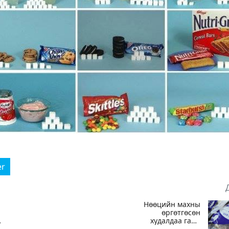
er
Нөөцийн махны
өргөтгөсөн
худалдаа гарч
эхэллээ