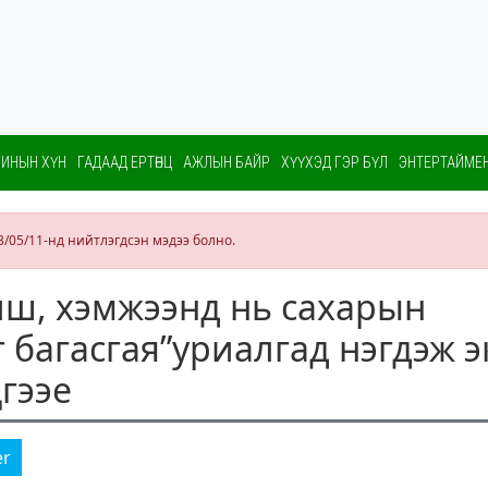
ИНЫН ХҮН
ГАДААД ЕРТӨНЦ
АЖЛЫН БАЙР
ХҮҮХЭД ГЭР БҮЛ
ЭНТЕРТАЙМЕ
3/05/11-нд нийтлэгдсэн мэдээ болно.
иш, хэмжээнд нь сахарын
 багасгая”уриалгад нэгдэж э
гээе
er