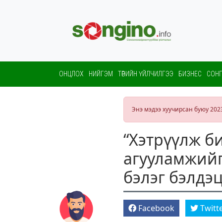
ОНЦЛОХ
НИЙГЭМ
ТӨРИЙН ҮЙЛЧИЛГЭЭ
БИЗНЕС
СОНГ
Энэ мэдээ хуучирсан буюу 202
“Хэтрүүлж б
агууламжийг
бэлэг бэлдэц
Facebook
Twitt