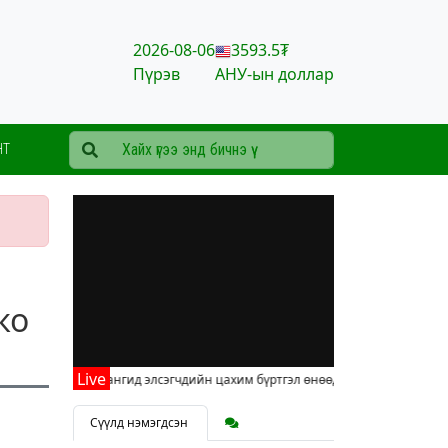
2026-08-06
3593.5₮
Пүрэв
АНУ-ын доллар
НТ
ко
Нэгдүгээр ангид элсэгчдийн цахим бүртгэл өнөөдрөөс эхэллээ
Сүүлд нэмэгдсэн