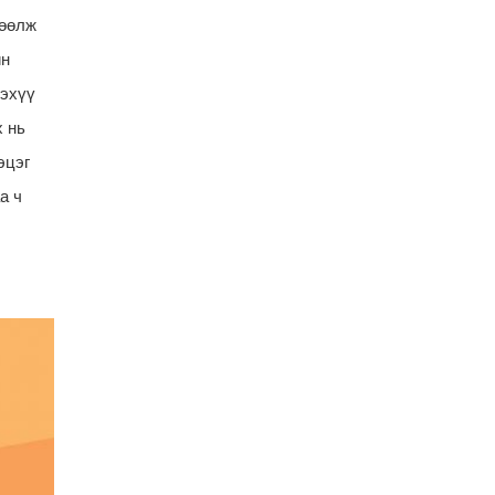
2025-11-07 10:23:24
лөөлж
йн
165 хүний бүрэлдэхүүнтэй
баг гудамж талбайн цас
нэхүү
цэвэрлэж байна
Songino.info
х нь
2025-11-07 10:19:16
эцэг
Хальтиргаа гулгаанаас
а ч
болгоомжлохыг
анхаарууллаа
Songino.info
2025-11-07 10:16:12
Нууцад бичигдсэн
нүүрсний гэрээнүүдийг
ил болголоо
Songino.info
2025-11-07 10:12:17
Угаар мэдрэгчгүй айлд
түлш зарахгүй
Songino.info
2025-11-07 10:07:59