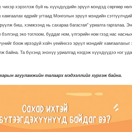
х чихэр хэрэглэж буй нь хүүхдүүдийн эрүүл мэндэд сөргөөр нө
 хамгаалах өдрийг угтаад Монголын эрүүл мэндийн сэтгүүлчди
трүүлж биш, хэмжээнд нь сахараа багасгая” уриалга гаргалаа. Э
бэлгэнд эко тоглоом, буддаг ном, үлгэрийн ном гээд нас насны
үүнийг боож ирээдүй хойч үеийнхээ эрүүл мэндийг хамгаалахыг 
лж байна. Та бүхэнд энэхүү уриалгад нэгдэж хүүхдүүдээ нэг уда
харын агууламжийн талаарх мэдээллийг хүргэж байна.