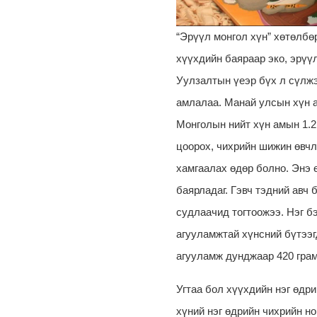
“Эрүүл монгол хүн” хөтөлбө
хүүхдийн баяраар эко, эрүү
Уулзалтын үеэр бүх л сүлжэ
амлалаа. Манай улсын хүн а
Монголын нийт хүн амын 1.2
цоорох, чихрийн шижин өвчл
хамгаалах өдөр болно. Энэ 
баярладаг. Гэвч тэдний авч
судлаачид тогтоожээ. Нэг бэ
агууламжтай хүнсний бүтээг
агууламж дунджаар 420 грам
Угтаа бол хүүхдийн нэг өдри
хүний нэг өдрийн чихрийн но