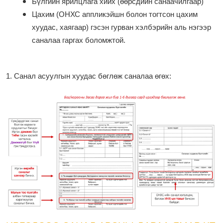
Бүлгийн ярилцлага хийх (өөрсдийн санаачилгаар)
Цахим (ОНХС аппликэйшн болон тогтсон цахим
хуудас, хаягаар) гэсэн гурван хэлбэрийн аль нэгээр
саналаа гаргах боломжтой.
1. Санал асуулгын хуудас бөглөж саналаа өгөх: