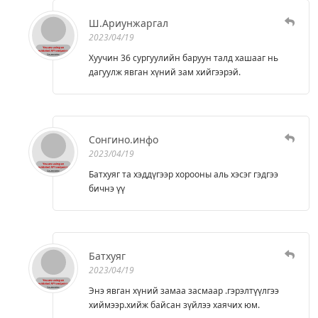
Ш.Ариунжаргал
2023/04/19
Хуучин 36 сургуулийн баруун талд хашааг нь
дагуулж явган хүний зам хийгээрэй.
Сонгино.инфо
2023/04/19
Батхуяг та хэддүгээр хорооны аль хэсэг гэдгээ
бичнэ үү
Батхуяг
2023/04/19
Энэ явган хүний замаа засмаар .гэрэлтүүлгээ
хиймээр.хийж байсан зүйлээ хаячих юм.