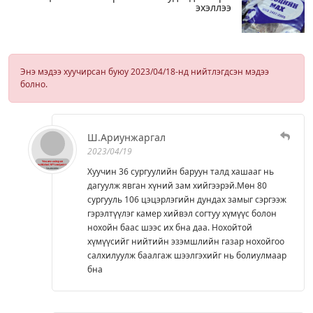
эхэллээ
Энэ мэдээ хуучирсан буюу 2023/04/18-нд нийтлэгдсэн мэдээ
болно.
Ш.Ариунжаргал
2023/04/19
Хуучин 36 сургуулийн баруун талд хашааг нь
дагуулж явган хүний зам хийгээрэй.Мөн 80
сургууль 106 цэцэрлэгийн дундах замыг сэргээж
гэрэлтүүлэг камер хийвэл согтуу хүмүүс болон
нохойн баас шээс их бна даа. Нохойтой
хүмүүсийг нийтийн эзэмшлийн газар нохойгоо
салхилуулж баалгаж шээлгэхийг нь болиулмаар
бна