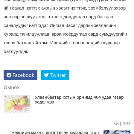
ийн санал нэгтгэх ажлын хэсэгт нэгтгэж, эрэмбэлүүлэхээр
өгснөөр энэхүү ажлын хэсэг долдугаар сард багтаан
саналуудыг нэгтгэдэг. Ингээд Засаг даргын зөвлөлийн
хуралд танилцуулаад, арванхоёрдугаар сард сум/дүүргийн
төсөв батлахтай хамт Иргэдийн төлөөлөгчдийн хурлаар
батлуулдаг.
Facebook
Twitter
Өмнөх
Улаанбаатар хотын орчимд 404 удаа газар
хөдөлжээ
Дараах
Нөөцийн махны өргөтгөсөн худалдаа гарч