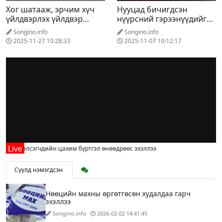
Хог шатааж, эрчим хүч
Нууцад бичигдсэн
үйлдвэрлэх үйлдвэр
нүүрсний гэрээнүүдийг
ашиглалтад орсноор
ил болголоо
Songino.info
Songino.info
булшлах хог хаягдлын
2025-11-27 10:28:33
2025-11-07 10:12:17
хэмжээ 8 хувиар буурна
гид элсэгчдийн цахим бүртгэл өнөөдрөөс эхэллээ
Сүүлд нэмэгдсэн
Нөөцийн махны өргөтгөсөн худалдаа гарч
эхэллээ
Songino.info
2026-02-02 14:41:45