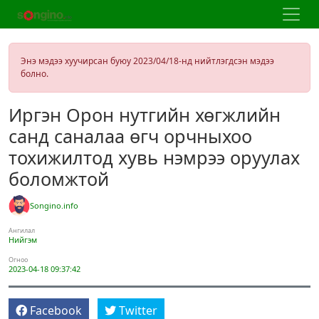
Энэ мэдээ хуучирсан буюу 2023/04/18-нд нийтлэгдсэн мэдээ
болно.
Иргэн Орон нутгийн хөгжлийн
санд саналаа өгч орчныхоо
тохижилтод хувь нэмрээ оруулах
боломжтой
Songino.info
Ангилал
Нийгэм
Огноо
2023-04-18 09:37:42
Facebook
Twitter