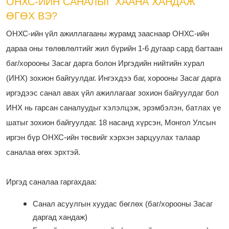
ОНХС-ИЙН САНАЛЫГ ХААНА ХАНДАЖ
ӨГӨХ ВЭ?
ОНХС-ийн үйл ажиллагааны журамд зааснаар ОНХС-ийн
дараа оны төлөвлөлтийг жил бүрийн 1-6 дугаар сард багтаан
баг/хорооны Засаг дарга болон Иргэдийн нийтийн хурал
(ИНХ) зохион байгуулдаг. Ингэхдээ баг, хорооны Засаг дарга
иргэдээс санал авах үйл ажиллагааг зохион байгуулдаг бол
ИНХ нь гарсан саналуудыг хэлэлцэж, эрэмбэлэн, батлах үе
шатыг зохион байгуулдаг. 18 насанд хүрсэн, Монгол Улсын
иргэн бүр ОНХС-ийн төсвийг хэрхэн зарцуулах талаар
саналаа өгөх эрхтэй.
Иргэд саналаа гаргахдаа:
Санал асуулгын хуудас бөглөх (баг/хорооны Засаг
даргад хандаж)