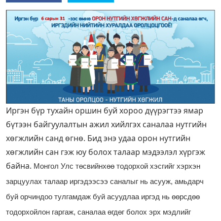
Иргэн бүр тухайн оршин буй хороо дүүрэгтээ ямар
бүтээн байгуулалтын ажил хийлгэх саналаа нутгийн
хөгжлийн санд өгнө. Бид энэ удаа орон нутгийн
хөгжлийн сан гэж юу болох талаар мэдээлэл хүргэж
байна.
Монгол Улс төсвийнхөө тодорхой хэсгийг хэрхэн
зарцуулах талаар иргэдээсээ саналыг нь асууж, амьдарч
буй орчиндоо тулгамдаж буй асуудлаа иргэд нь өөрсдөө
тодорхойлон гаргаж, саналаа өгдөг болох эрх мэдлийг