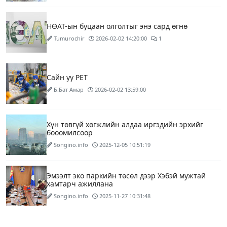
НӨАТ-ын буцаан олголтыг энэ сард өгнө
Tumurochir
2026-02-02 14:20:00
1
Сайн уу PET
Б.Бат Амар
2026-02-02 13:59:00
Хүн төвгүй хөгжлийн алдаа иргэдийн эрхийг
бооомилсоор
Songino.info
2025-12-05 10:51:19
Эмээлт эко паркийн төсөл дээр Хэбэй мужтай
хамтарч ажиллана
Songino.info
2025-11-27 10:31:48
Хог шатааж, эрчим хүч үйлдвэрлэх үйлдвэр