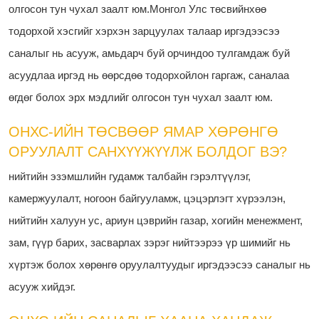
олгосон тун чухал заалт юм.Монгол Улс төсвийнхөө
тодорхой хэсгийг хэрхэн зарцуулах талаар иргэдээсээ
саналыг нь асууж, амьдарч буй орчиндоо тулгамдаж буй
асуудлаа иргэд нь өөрсдөө тодорхойлон гаргаж, саналаа
өгдөг болох эрх мэдлийг олгосон тун чухал заалт юм.
ОНХС-ИЙН ТӨСВӨӨР ЯМАР ХӨРӨНГӨ
ОРУУЛАЛТ САНХҮҮЖҮҮЛЖ БОЛДОГ ВЭ?
нийтийн эзэмшлийн гудамж талбайн гэрэлтүүлэг,
камержуулалт, ногоон байгууламж, цэцэрлэгт хүрээлэн,
нийтийн халуун ус, ариун цэврийн газар, хогийн менежмент,
зам, гүүр барих, засварлах зэрэг нийтээрээ үр шимийг нь
хүртэж болох хөрөнгө оруулалтуудыг иргэдээсээ саналыг нь
асууж хийдэг.