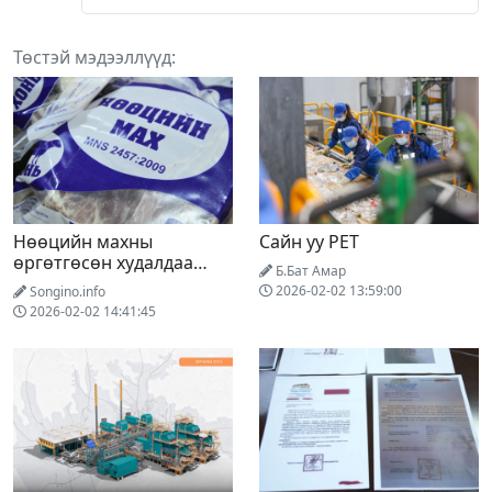
Төстэй мэдээллүүд:
Нөөцийн махны
Сайн уу PET
өргөтгөсөн худалдаа
Б.Бат Амар
гарч эхэллээ
2026-02-02 13:59:00
Songino.info
2026-02-02 14:41:45