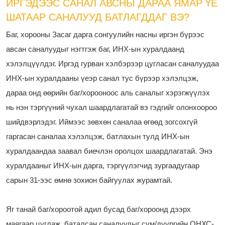
ИРГЭДЭЭС САНАЛ АВСНЫ ДАРАА ЯМАР ҮЕ
ШАТААР САНАЛУУД БАТЛАГДДАГ ВЭ?
Баг, хорооны Засаг дарга сонгуулийн насны иргэн бүрээс
авсан саналуудыг нэгтгэж баг, ИНХ-ын хуралдаанд
хэлэлцүүлдэг. Иргэд гурван хэлбэрээр цугласан саналуудаа
ИНХ-ын хуралдааны үеэр санал тус бүрээр хэлэлцэж,
дараа онд өөрийн баг/хорооноос аль саналыг хэрэгжүүлэх
нь нэн тэргүүний чухал шаардлагатай вэ гэдгийг олонхоороо
шийдвэрлэдэг. Иймээс зөвхөн саналаа өгөөд зогсохгүй
гаргасан саналаа хэлэлцэж, батлахын тулд ИНХ-ын
хуралдаандаа заавал биечлэн оролцох шаардлагатай. Энэ
хуралдааныг ИНХ-ын дарга, тэргүүлэгчид зургаадугаар
сарын 31-ээс өмнө зохион байгуулах журамтай.
Яг танай баг/хороотой адил бусад баг/хороонд дээрх
маягаар цуглаж, баталсан саналуудыг сум/дүүргийн ОНХС-