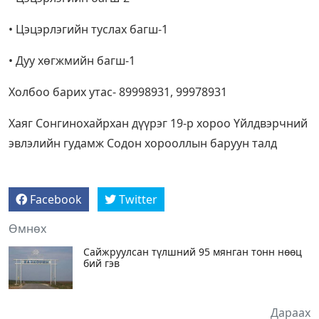
• Цэцэрлэгийн туслах багш-1
• Дуу хөгжмийн багш-1
Холбоо барих утас- 89998931, 99978931
Хаяг Сонгинохайрхан дүүрэг 19-р хороо Үйлдвэрчний
эвлэлийн гудамж Содон хорооллын баруун талд
Facebook
Twitter
Өмнөх
Сайжруулсан түлшний 95 мянган тонн нөөц
бий гэв
Дараах