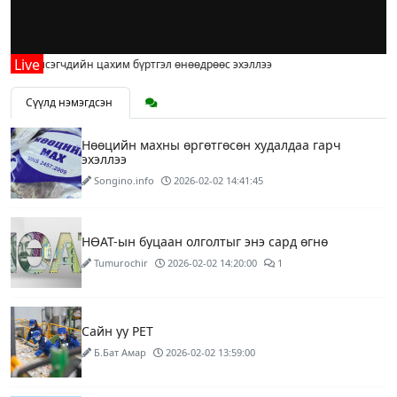
д элсэгчдийн цахим бүртгэл өнөөдрөөс эхэллээ
Сүүлд нэмэгдсэн
Нөөцийн махны өргөтгөсөн худалдаа гарч
эхэллээ
Songino.info
2026-02-02 14:41:45
НӨАТ-ын буцаан олголтыг энэ сард өгнө
Tumurochir
2026-02-02 14:20:00
1
Сайн уу PET
Б.Бат Амар
2026-02-02 13:59:00