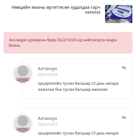
Нөөцийн махны өргөтгөсөн худалдаа гарч
эхэллээ
Энэ мэдээ хуучирсан буюу 2022/12/20-нд нийтлэгдсэн мэдээ
болно.
Алтанзул
2022/12/23
Цэцэрлэгийн туслах багшаар 23 дахь жилдээ
ажиллаж бна туслах багшаар ажиллая
Алтанзул
2022/12/23
Цэцэрлэгийн туслах багшаар 23 дахь жилдээ