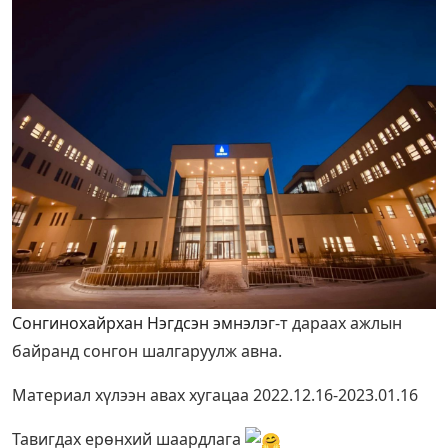
Сонгинохайрхан Нэгдсэн эмнэлэг
-т дараах ажлын
байранд сонгон шалгаруулж авна.
Материал хүлээн авах хугацаа 2022.12.16-2023.01.16
Тавигдах ерөнхий шаардлага