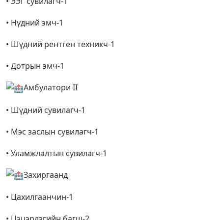
• ЭЭГ сувилагч-1
• Нүдний эмч-1
• Шүдний рентген техникч-1
• Дотрын эмч-1
Амбулатори II
• Шүдний сувилагч-1
• Мэс заслын сувилагч-1
• Уламжлалтын сувилагч-1
Захиргаанд
• Цахилгаанчин-1
• Цэцэрлэгийн багш-2