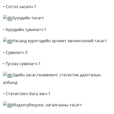
• Сэтгэл засалч-1
Хүүхдийн тасагт
• Хүүхдийн сувилагч-1
Насанд хүрэгчдийн эрчимт эмчилгээний тасагт
• Сувилагч-3
• Туслах сувилагч-1
Эдийн засаг,төлөвлөлт, статистик даатгалын
албанд
• Статистикч бага эмч-1
Мэдээгүйжүүлэг, хагалгааны тасагт