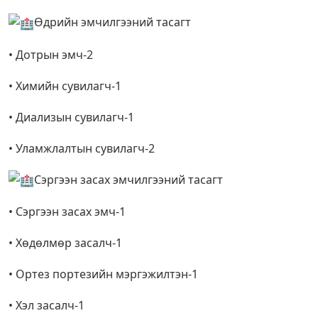
Өдрийн эмчилгээний тасагт
• Дотрын эмч-2
• Химийн сувилагч-1
• Диализын сувилагч-1
• Уламжлалтын сувилагч-2
Сэргээн засах эмчилгээний тасагт
• Сэргээн засах эмч-1
• Хөдөлмөр засалч-1
• Ортез портезийн мэргэжилтэн-1
• Хэл засалч-1