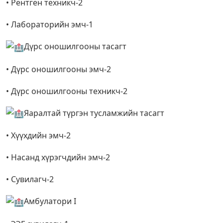
• Рентген техникч-2
• Лабораторийн эмч-1
Дүрс оношилгооны тасагт
• Дүрс оношилгооны эмч-2
• Дүрс оношилгооны техникч-2
Яаралтай түргэн тусламжийн тасагт
• Хүүхдийн эмч-2
• Насанд хүрэгчдийн эмч-2
• Сувилагч-2
Амбулатори I