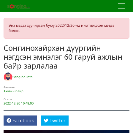
Энэ мэдээ хуучирсан буюу 2022/12/20-нд нийтлэгдсэн мэдээ
болно.
Сонгинохайрхан дүүргийн
нэгдсэн эмнэлэг 60 гаруй ажлын
байр зарлалаа
Songino.info
Ангилал
Ажлын байр
Огноо
2022-12-20 10:48:00
Facebook
Twitter