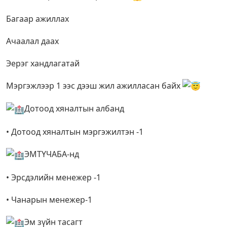
Багаар ажиллах
Ачаалал даах
Эерэг хандлагатай
Мэргэжлээр 1 ээс дээш жил ажилласан байх
Дотоод хяналтын албанд
• Дотоод хяналтын мэргэжилтэн -1
ЭМТҮЧАБА-нд
• Эрсдэлийн менежер -1
• Чанарын менежер-1
Эм зүйн тасагт