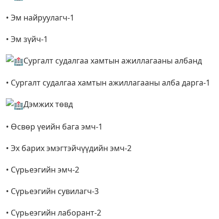
• Эм найруулагч-1
• Эм зүйч-1
Сургалт судалгаа хамтын ажиллагааны албанд
• Сургалт судалгаа хамтын ажиллагааны алба дарга-1
Дэмжих төвд
• Өсвөр үеийн бага эмч-1
• Эх барих эмэгтэйчүүдийн эмч-2
• Сүрьеэгийн эмч-2
• Сүрьеэгийн сувилагч-3
• Сүрьеэгийн лаборант-2