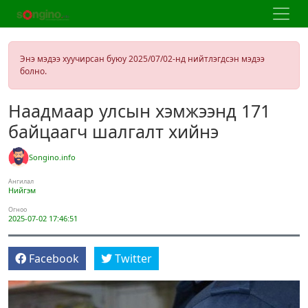
Энэ мэдээ хуучирсан буюу 2025/07/02-нд нийтлэгдсэн мэдээ
болно.
Наадмаар улсын хэмжээнд 171
байцаагч шалгалт хийнэ
Songino.info
Ангилал
Нийгэм
Огноо
2025-07-02 17:46:51
Facebook
Twitter