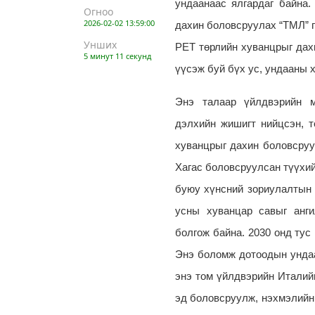
ундаанаас ялгардаг байна
Огноо
2026-02-02 13:59:00
дахин боловсруулах “ТМЛ” п
Унших
PET
төрлийн хуванцрыг да
5 минут 11 секунд
үүсэж буй бүх ус, ундааны 
Энэ талаар үйлдвэрийн м
дэлхийн жишигт нийцсэн, т
хуванцрыг дахин боловсруул
Хагас боловсруулсан түүхий
буюу хүнсний зориулалты
усны хуванцар савыг анги
болгож байна. 2030 онд тус
Энэ боломж дотоодын ундаа 
энэ том үйлдвэрийн Италий
эд боловсруулж, нэхмэлийн 