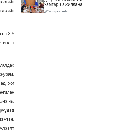
нөөгийн
хамтарч ажиллана
нэгжийн
Songino.info
2025-11-27 10:31:48
Хог шатааж, эрчим хүч
үйлдвэрлэх үйлдвэр
хөн 3-5
ашиглалтад орсноор
булшлах хог хаягдлын
ж ирдэг
Songino.info
хэмжээ 8 хувиар буурна
2025-11-27 10:28:33
Чөлөөт бөхийн шигшээ
багийнхан АНУ-ыг зорив
агалдах
Songino.info
 журам.
2025-11-07 10:32:19
сад хог
Хүүхдээ цахим донтолтоос
ангилан
хамгаалъя
Songino.info
Энэ нь,
2025-11-07 10:28:09
эрүүдэд
Авлигын мэдээллийг 110
дэмтэн,
дугаарын утсаар өгөөрэй
хүлээлт
Songino.info