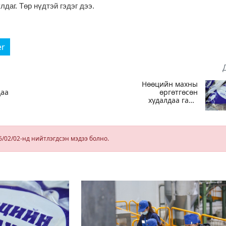
лдаг. Төр нүдтэй гэдэг дээ.
er
Нөөцийн махны
даа
өргөтгөсөн
худалдаа гарч
эхэллээ
6/02/02-нд нийтлэгдсэн мэдээ болно.