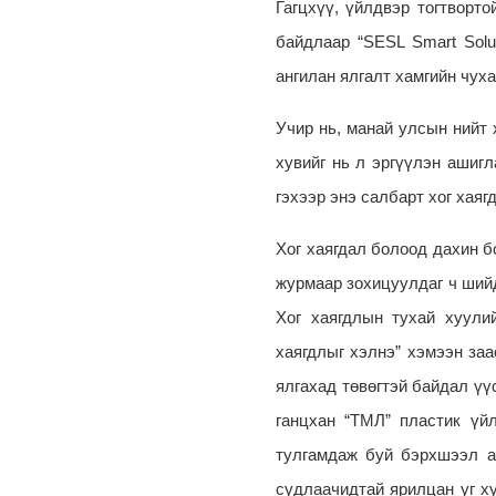
Гагцхүү, үйлдвэр тогтворто
байдлаар “
SESL Smart Solu
ангилан ялгалт хамгийн чуха
Учир нь, манай улсын нийт 
хувийг нь л эргүүлэн ашигл
гэхээр энэ салбарт хог хаяг
Хог хаягдал болоод дахин б
журмаар зохицуулдаг ч шийд
Хог хаягдлын тухай хуулий
хаягдлыг хэлнэ” хэмээн заа
ялгахад төвөгтэй байдал үүс
ганцхан “ТМЛ” пластик үй
тулгамдаж буй бэрхшээл а
судлаачидтай ярилцан уг х