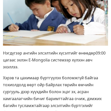
Нэгдүгээр ангийн элсэлтийн хүсэлтийг өнөөдөр09:00
цагаас эхлэн E-Mongolia системээр хүлээн авч
эхэллээ.
Хэрэв та цахимаар бүртгүүлэх боломжгүй байгаа
тохиолдолд өөрт ойр байрлах төрийн өмчийн
сургууль дээр хүүхдийн болон эцэг эх, асран
хамгаалагчийн бичиг баримттайгаа очиж, дэмжих
багийн тусламжтайгаар элсэлтийн бүртгэлийг