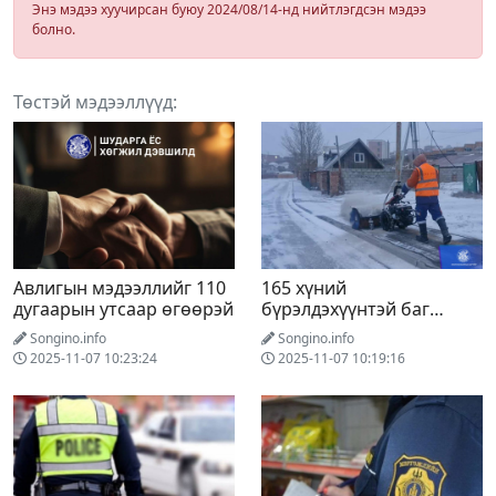
Энэ мэдээ хуучирсан буюу 2024/08/14-нд нийтлэгдсэн мэдээ
болно.
Төстэй мэдээллүүд:
Авлигын мэдээллийг 110
165 хүний
дугаарын утсаар өгөөрэй
бүрэлдэхүүнтэй баг
гудамж талбайн цас
Songino.info
Songino.info
цэвэрлэж байна
2025-11-07 10:23:24
2025-11-07 10:19:16