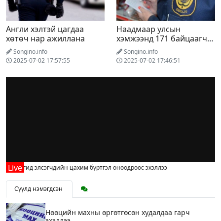
Англи хэлтэй цагдаа
Наадмаар улсын
хөтөч нар ажиллана
хэмжээнд 171 байцаагч
шалгалт хийнэ
Songino.info
Songino.info
2025-07-02 17:57:55
2025-07-02 17:46:51
эр ангид элсэгчдийн цахим бүртгэл өнөөдрөөс эхэллээ
Сүүлд нэмэгдсэн
Нөөцийн махны өргөтгөсөн худалдаа гарч
эхэллээ