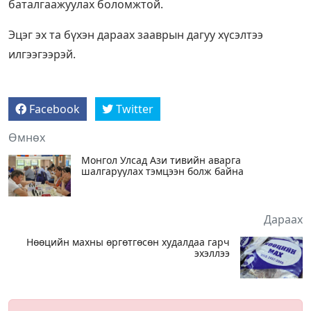
баталгаажуулах боломжтой.
Эцэг эх та бүхэн дараах зааврын дагуу хүсэлтээ
илгээгээрэй.
Facebook
Twitter
Өмнөх
Монгол Улсад Ази тивийн аварга
шалгаруулах тэмцээн болж байна
Дараах
Нөөцийн махны өргөтгөсөн худалдаа гарч
эхэллээ