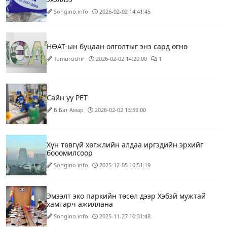
Songino.info
2026-02-02 14:41:45
НӨАТ-ын буцаан олголтыг энэ сард өгнө
Tumurochir
2026-02-02 14:20:00
1
Сайн уу PET
Б.Бат Амар
2026-02-02 13:59:00
Хүн төвгүй хөгжлийн алдаа иргэдийн эрхийг
бооомилсоор
Songino.info
2025-12-05 10:51:19
Эмээлт эко паркийн төсөл дээр Хэбэй мужтай
хамтарч ажиллана
Songino.info
2025-11-27 10:31:48