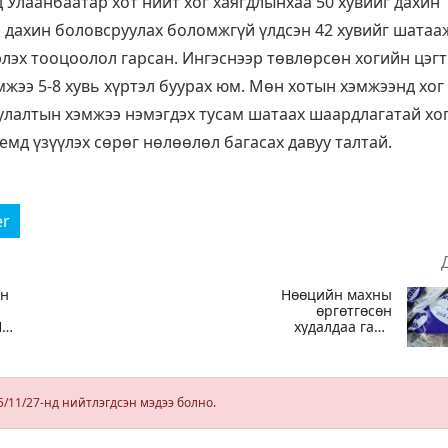
д Улаанбаатар хот нийт хог хаягдлынхаа 50 хувийг дахин
 дахин боловсруулах боломжгүй үлдсэн 42 хувийг шатаа
рлэх тооцоолол гарсан. Ингэснээр төвлөрсөн хогийн цэг
мжээ 5-8 хувь хүртэл буурах юм. Мөн хотын хэмжээнд хог
улалтын хэмжээ нэмэгдэх тусам шатаах шаардлагатай хо
темд үзүүлэх сөрөг нөлөөлөл багасах давуу талтай.
er
йн
Нөөцийн махны
өргөтгөсөн
НУ-
худалдаа гарч
эхэллээ
5/11/27-нд нийтлэгдсэн мэдээ болно.