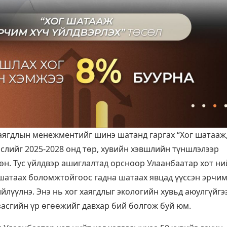
хаягдлын менежментийг шинэ шатанд гаргах “Хог шатааж
өслийг 2025-2028 онд төр, хувийн хэвшлийн түншлэлээр
өн. Тус үйлдвэр ашиглалтад орсноор Улаанбаатар хот ни
 шатаах боломжтойгоос гадна шатаах явцад үүссэн эрчи
йлүүлнэ. Энэ нь хог хаягдлыг экологийн хувьд аюулгүйгэ
 засгийн үр өгөөжийг давхар бий болгож буй юм.