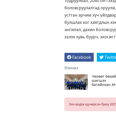
Тодруулбал, 2040 он гэхэ
боловсруулалтад оруулж,
устган эрчим хүч үйлдвэ
булшлах хог хаягдлын хэ
ангилал, дахин боловсру
эзлэх хувь буурч, экосис
Facebook
Twitt
Өмнөх
Чөлөөт бөхи
шигшээ
багийнхан А
ыг зорив
Энэ мэдээ хуучирсан буюу 202