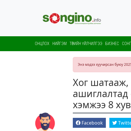
ОНЦЛОХ
НИЙГЭМ
ТӨРИЙН ҮЙЛЧИЛГЭЭ
БИЗНЕС
СОНГ
Энэ мэдээ хуучирсан буюу 202
Хог шатааж,
ашиглалтад 
хэмжээ 8 ху
Facebook
Twitt