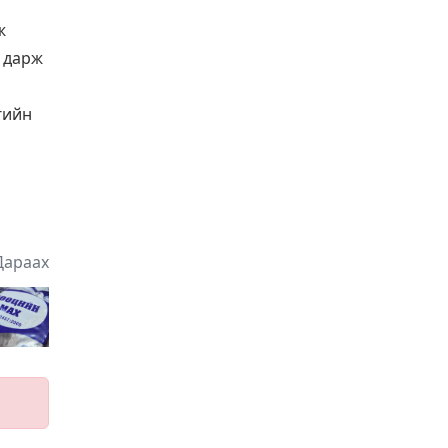
2025-11-07 10:23:24
ж
165 хүний бүрэлдэхүүнтэй
т дарж
баг гудамж талбайн цас
цэвэрлэж байна
гийн
Songino.info
2025-11-07 10:19:16
Хальтиргаа гулгаанаас
болгоомжлохыг
анхаарууллаа
Songino.info
2025-11-07 10:16:12
Дараах
Нууцад бичигдсэн
нүүрсний гэрээнүүдийг
ил болголоо
Songino.info
2025-11-07 10:12:17
Угаар мэдрэгчгүй айлд
түлш зарахгүй
Songino.info
2025-11-07 10:07:59