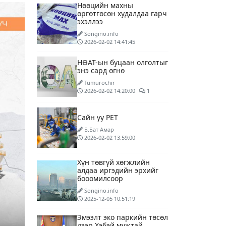
Нөөцийн махны
өргөтгөсөн худалдаа гарч
эхэллээ
Songino.info
2026-02-02 14:41:45
НӨАТ-ын буцаан олголтыг
энэ сард өгнө
Tumurochir
2026-02-02 14:20:00
1
Сайн уу PET
Б.Бат Амар
2026-02-02 13:59:00
Хүн төвгүй хөгжлийн
алдаа иргэдийн эрхийг
бооомилсоор
Songino.info
2025-12-05 10:51:19
Эмээлт эко паркийн төсөл
дээр Хэбэй мужтай