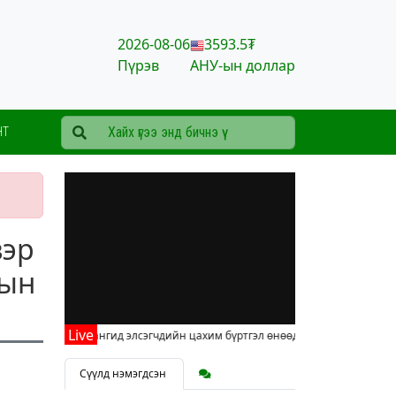
2026-08-06
3593.5₮
Пүрэв
АНУ-ын доллар
НТ
вэр
лын
Нэгдүгээр ангид элсэгчдийн цахим бүртгэл өнөөдрөөс эхэллээ
Сүүлд нэмэгдсэн