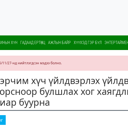
ИНЫН ХҮН
ГАДААД ЕРТӨНЦ
АЖЛЫН БАЙР
ХҮҮХЭД ГЭР БҮЛ
ЭНТЕРТАЙМЕ
5/11/27-нд нийтлэгдсэн мэдээ болно.
 эрчим хүч үйлдвэрлэх үйлд
орсноор булшлах хог хаягд
виар буурна
er