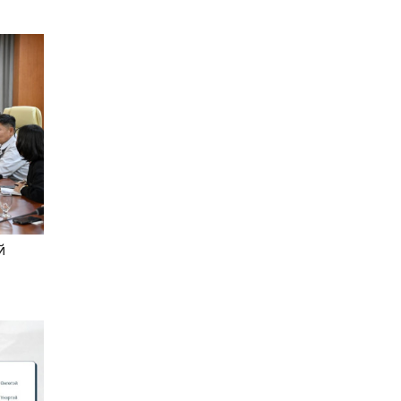
Төв цэвэрлэх засвар
цэвэрлэгээ хийж байна
Songino.info
2025-11-07 10:03:27
Буудлага спортын
ахмадын улсын аваргууд
тодорлоо
Songino.info
2025-11-07 09:59:44
Хотод мал аж ахуй
эрхлэхийг хориглосон бүс
й
рүү оруулсан малыг
гаргана
Songino.info
2025-11-07 09:57:04
Яндан зуухыг тогтмол
хөөлж угаартахаас
сэргийлье
Songino.info
2025-11-07 09:54:15