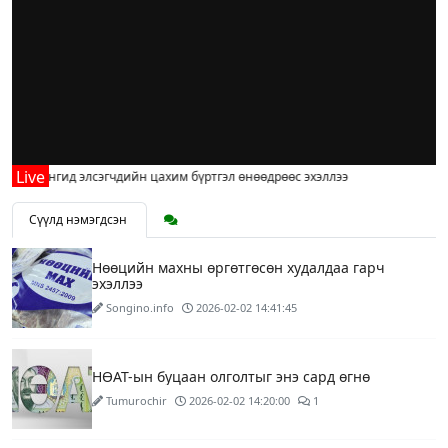
ээр ангид элсэгчдийн цахим бүртгэл өнөөдрөөс эхэллээ
Сүүлд нэмэгдсэн
Нөөцийн махны өргөтгөсөн худалдаа гарч
эхэллээ
Songino.info
2026-02-02 14:41:45
НӨАТ-ын буцаан олголтыг энэ сард өгнө
Tumurochir
2026-02-02 14:20:00
1