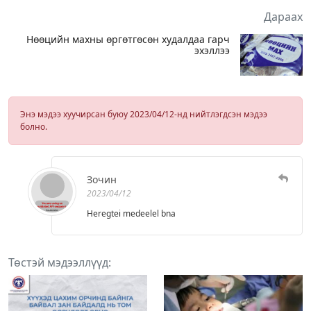
Дараах
Нөөцийн махны өргөтгөсөн худалдаа гарч
эхэллээ
Энэ мэдээ хуучирсан буюу 2023/04/12-нд нийтлэгдсэн мэдээ
болно.
Зочин
2023/04/12
Heregtei medeelel bna
Төстэй мэдээллүүд: