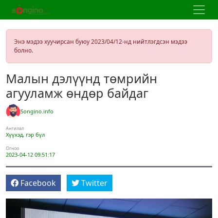
Энэ мэдээ хуучирсан буюу 2023/04/12-нд нийтлэгдсэн мэдээ
болно.
Малын дэлүүнд төмрийн
агууламж өндөр байдаг
Songino.info
Ангилал
Хүүхэд, гэр бүл
Огноо
2023-04-12 09:51:17
Facebook
Twitter