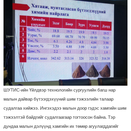
ШУТИС-ийн Үйлдвэр технологийн сургуулийн багш нар
малын дайвар бүтээгдэхүүний шим тэжээлийн талаар
судалгаа хийжээ. Ингэхэдээ малын доор гэдэс хамгийн шим
тэжээлтэй байдгийг судалгаагаар тогтоосон байна. Тэр
дундаа малын дэлүүнд хамгийн их төмөр агуулагддагийг