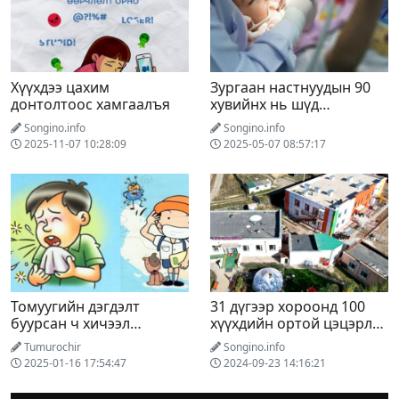
Хүүхдээ цахим
Зургаан настнуудын 90
донтолтоос хамгаалъя
хувийнх нь шүд
цооролтой байна
Songino.info
Songino.info
2025-11-07 10:28:09
2025-05-07 08:57:17
Томуугийн дэгдэлт
31 дүгээр хороонд 100
буурсан ч хичээл
хүүхдийн ортой цэцэрлэг
эхлэхээр нэмэгдэх
ашиглалтад орно
Tumurochir
Songino.info
эрсдэлтэй байна
2025-01-16 17:54:47
2024-09-23 14:16:21