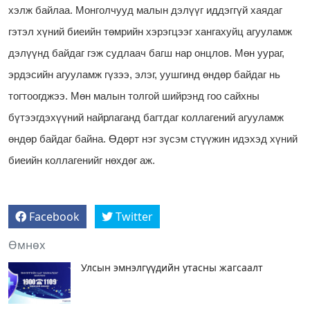
хэлж байлаа. Монголчууд малын дэлүүг иддэггүй хаядаг
гэтэл хүний биеийн төмрийн хэрэгцээг хангахуйц агууламж
дэлүүнд байдаг гэж судлаач багш нар онцлов. Мөн уураг,
эрдэсийн агууламж гүзээ, элэг, уушгинд өндөр байдаг нь
тогтоогджээ. Мөн малын толгой шийрэнд гоо сайхны
бүтээгдэхүүний найрлаганд багтдаг коллагений агууламж
өндөр байдаг байна. Өдөрт нэг зүсэм стүүжин идэхэд хүний
биеийн коллагенийг нөхдөг аж.
Facebook
Twitter
Өмнөх
Улсын эмнэлгүүдийн утасны жагсаалт