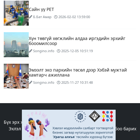
Сайн уу PET
Б.Бат Амар
2026-02-02 13:59:00
Хүн төвгүй хөгжлийн алдаа иргэдийн эрхийг
бооомилсоор
Songino.info
2025-12-05 10:51:19
Эмээлт эко паркийн төсөл дээр Хэбэй мужтай
хамтарч ажиллана
Songino.info
2025-11-27 10:31:48
Хог шатааж, эрчим хүч үйлдвэрлэх үйлдвэр
ашиглалтад орсноор булшлах хог хаягдлын
хэмжээ 8 хувиар буурна
Songino.info
2025-11-27 10:28:33
Бүх эрх хуулиар хамгаалагдсан. © 2019 - 2022
Эхлэл
|
Редакцийн бодлого
|
Бидний тухай
|
Холбоо барих
Чөлөөт бөхийн шигшээ багийнхан АНУ-ыг зорив