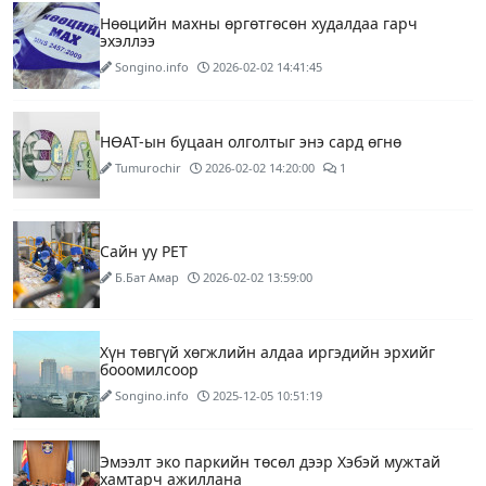
Нөөцийн махны өргөтгөсөн худалдаа гарч
эхэллээ
Songino.info
2026-02-02 14:41:45
НӨАТ-ын буцаан олголтыг энэ сард өгнө
Tumurochir
2026-02-02 14:20:00
1
Сайн уу PET
Б.Бат Амар
2026-02-02 13:59:00
Хүн төвгүй хөгжлийн алдаа иргэдийн эрхийг
бооомилсоор
Songino.info
2025-12-05 10:51:19
Эмээлт эко паркийн төсөл дээр Хэбэй мужтай
хамтарч ажиллана