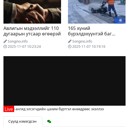
Авлигын мэдээллийг 110
165 хүний
дугаарын утсаар өгөөрэй
бүрэлдэхүүнтэй баг
гудамж талбайн цас
Songino.info
Songino.info
цэвэрлэж байна
2025-11-07 10:23:24
2025-11-07 10:19:16
дүгээр ангид элсэгчдийн цахим бүртгэл өнөөдрөөс эхэллээ
Сүүлд нэмэгдсэн