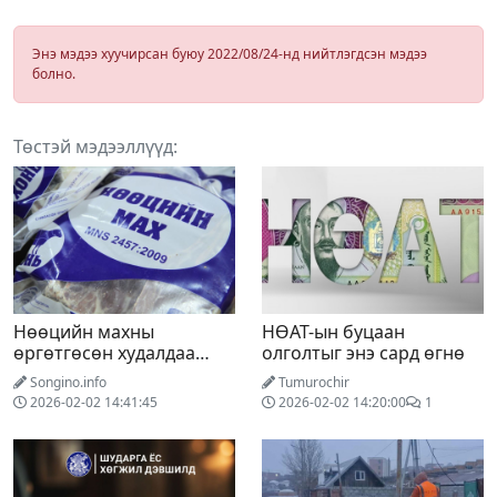
Энэ мэдээ хуучирсан буюу 2022/08/24-нд нийтлэгдсэн мэдээ
болно.
Төстэй мэдээллүүд:
Нөөцийн махны
НӨАТ-ын буцаан
өргөтгөсөн худалдаа
олголтыг энэ сард өгнө
гарч эхэллээ
Songino.info
Tumurochir
2026-02-02 14:41:45
2026-02-02 14:20:00
1