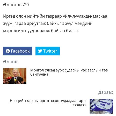
Өмнөговь20
Иргэд олон нийтийн газраар үйлчлүүлэхдээ маскаа
зүүж, гараа ариутгаж байхыг эрүүл мэндийн
мэргэжилтнүүд зөвлөж байгаа билээ.
Facebook
Twitter
Өмнөх
Монгол Улсад зүрх судасны мэс заслын төв
байгуулна
Дараах
Нөөцийн махны өргөтгөсөн худалдаа гарч
эхэллээ