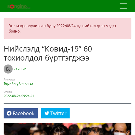
Энэ мэдээ хуучирсан буюу 2022/08/24-нд нийтлэгдсэн мэдээ
болно.
Нийслэлд “Ковид-19” 60
тохиолдол бүртгэгджээ
Б.Хишиг
Ангилал
Төрийн үйлчилгээ
Огноо
2022-08-24 09:24:41
Facebook
Twitter