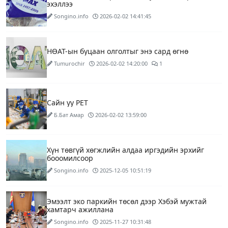
эхэллээ
Songino.info
2026-02-02 14:41:45
НӨАТ-ын буцаан олголтыг энэ сард өгнө
Tumurochir
2026-02-02 14:20:00
1
Сайн уу PET
Б.Бат Амар
2026-02-02 13:59:00
Хүн төвгүй хөгжлийн алдаа иргэдийн эрхийг
бооомилсоор
Songino.info
2025-12-05 10:51:19
Эмээлт эко паркийн төсөл дээр Хэбэй мужтай
хамтарч ажиллана
Songino.info
2025-11-27 10:31:48