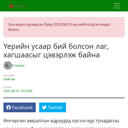
Энэ мэдээ хуучирсан буюу 2022/06/23-нд нийтлэгдсэн мэдээ
болно.
Үерийн усаар бий болсон лаг,
хагшаасыг цэвэрлэж байна
Б.Хишиг
Ангилал
Нийгэм
Огноо
2022-06-23 10:53:00
Facebook
Twitter
Өнгөрсөн амралтын өдрүүдэд орсон хур тунадасны