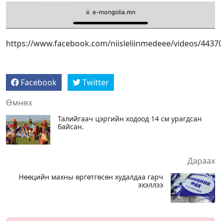
https://www.facebook.com/niisleliinmedeee/videos/443
Facebook
Twitter
Өмнөх
Талийгаач цэргийн ходоод 14 см урагдсан
байсан.
Дараах
Нөөцийн махны өргөтгөсөн худалдаа гарч
эхэллээ