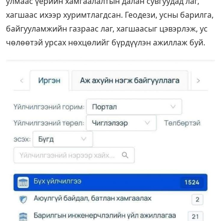
улмаас үерийн хамгаалалтын далан сувгуудад лаг,
хагшаас ихээр хуримтлагдсан. Геодези, усны барилга,
байгууламжийн газраас лаг, хагшаасыг цэвэрлэж, ус
чөлөөтэй урсах нөхцөлийг бүрдүүлэн ажиллаж буй.