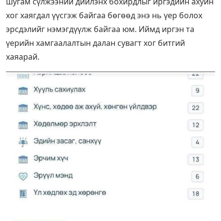
шугам сүлжээний дийлэнх бохирдлыг иргэдийн ахуйн
хог хаягдал үүсгэж байгаа бөгөөд энэ нь үер болох
эрсдэлийг нэмэгдүүлж байгаа юм. Иймд иргэн та
үерийн хамгаалалтын далан сувагт хог битгий
хаяарай.