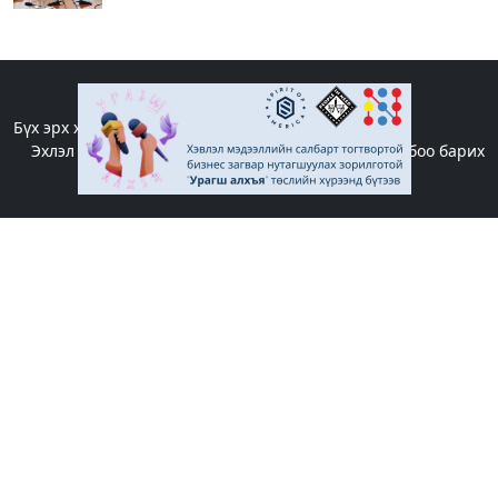
Хог шатааж, эрчим хүч үйлдвэрлэх үйлдвэр
ашиглалтад орсноор булшлах хог хаягдлын
хэмжээ 8 хувиар буурна
Songino.info
2025-11-27 10:28:33
Бүх эрх хуулиар хамгаалагдсан. © 2019 - 2022
Эхлэл
|
Редакцийн бодлого
|
Бидний тухай
|
Холбоо барих
Чөлөөт бөхийн шигшээ багийнхан АНУ-ыг зорив
Songino.info
2025-11-07 10:32:19
Хүүхдээ цахим донтолтоос хамгаалъя
Songino.info
2025-11-07 10:28:09
Авлигын мэдээллийг 110 дугаарын утсаар
өгөөрэй
Songino.info
2025-11-07 10:23:24