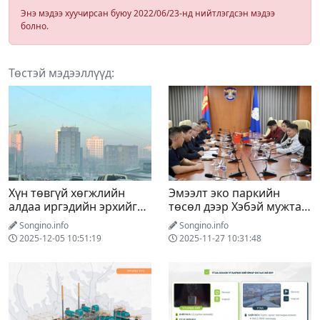
Энэ мэдээ хуучирсан буюу 2022/06/23-нд нийтлэгдсэн мэдээ
болно.
Төстэй мэдээллүүд:
Хүн төвгүй хөгжлийн
Эмээлт эко паркийн
алдаа иргэдийн эрхийг
төсөл дээр Хэбэй мужтай
бооомилсоор
хамтарч ажиллана
Songino.info
Songino.info
2025-12-05 10:51:19
2025-11-27 10:31:48