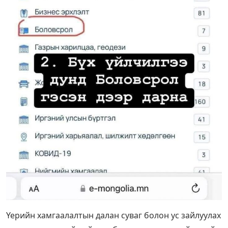
Үерийн хамгаалалтын далан суваг болон ус зайлуулах