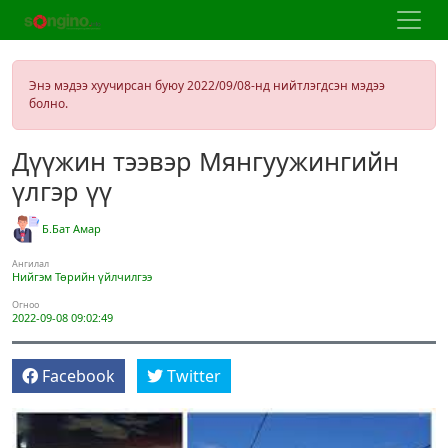
Энэ мэдээ хуучирсан буюу 2022/09/08-нд нийтлэгдсэн мэдээ
болно.
Дүүжин тээвэр Мянгуужингийн
үлгэр үү
Б.Бат Амар
Ангилал
Нийгэм
Төрийн үйлчилгээ
Огноо
2022-09-08 09:02:49
Facebook
Twitter