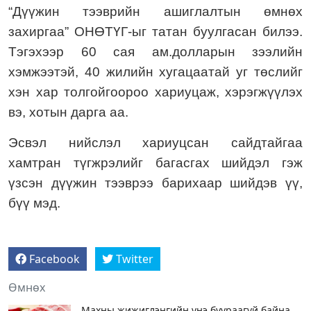
“Дүүжин тээврийн ашиглалтын өмнөх
захиргаа” ОНӨТҮГ-ыг татан буулгасан билээ.
Тэгэхээр
60 сая ам.долларын зээлийн
хэмжээтэй, 40 жилийн хугацаатай уг төслийг
хэн хар толгойгоороо хариуцаж, хэрэгжүүлэх
вэ, хотын дарга аа.
Эсвэл нийслэл хариуцсан сайдтайгаа
хамтран түгжрэлийг багасгах шийдэл гэж
үзсэн дүүжин тээврээ барихаар шийдэв үү,
бүү мэд.
Facebook
Twitter
Өмнөх
Махны жижиглэнгийн үнэ буураагүй байна