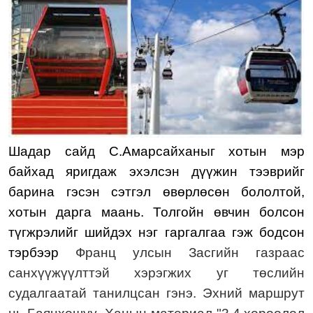
Шадар сайд С.Амарсайханыг хотын мэр
байхад яригдаж эхэлсэн дүүжин тээврийг
барина гэсэн сэтгэл өвөрлөсөн бололтой,
хотын дарга маань. Толгойн өвчин болсон
түгжрэлийг шийдэх нэг гаргалгаа гэж бодсон
тэрбээр
Франц
у
лсын Засгийн газраас
санхүүжүүл
ттэй хэрэгжих уг төслийн
судалгаатай танилцсан гэнэ.
Эхний маршрут