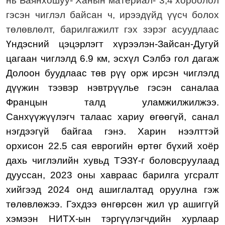
нь Баянхошуу- Ханын материал-"3,4 хороолол
гэсэн чиглэл байсан ч, ирээдүйд үүсч болох
төлөвлөлт, барилгажилт гэх зэрэг асуудлаас
Үндэсний цэцэрлэгт хүрээлэн-Зайсан-Дугуй
цагаан чиглэлд 6.9 км, эсхүл Сэлбэ гол дагаж
Долоон буудлаас төв рүү орж ирсэн чиглэлд
дүүжин тээвэр нэвтрүүлье гэсэн саналаа
Францын талд уламжилжилжээ.
Санхүүжүүлэгч талаас
хариу өгөөгүй, санал
нэгдээгүй байгаа гэнэ. Харин н
ээлттэй
орхисон 22.5 сая еврогийн өртөг бүхий хоёр
дахь чиглэлийн хувьд ТЭЗҮ-г боловсруулаад
дууссан, 2023 оны хавраас барилга угсралт
хийгээд 2024 онд ашиглалтад оруулна гэж
төлөвлөжээ. Гэхдээ өнгөрсөн жил үр ашиггүй
хэмээн НИТХ-ын тэргүүлэгчдийн хурлаар