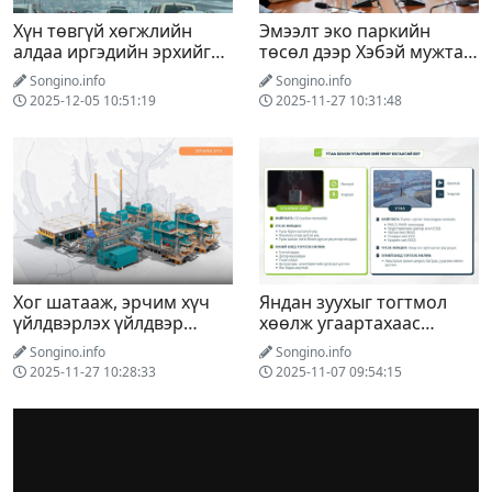
Хүн төвгүй хөгжлийн
Эмээлт эко паркийн
алдаа иргэдийн эрхийг
төсөл дээр Хэбэй мужтай
бооомилсоор
хамтарч ажиллана
Songino.info
Songino.info
2025-12-05 10:51:19
2025-11-27 10:31:48
Хог шатааж, эрчим хүч
Яндан зуухыг тогтмол
үйлдвэрлэх үйлдвэр
хөөлж угаартахаас
ашиглалтад орсноор
сэргийлье
Songino.info
Songino.info
булшлах хог хаягдлын
2025-11-27 10:28:33
2025-11-07 09:54:15
хэмжээ 8 хувиар буурна