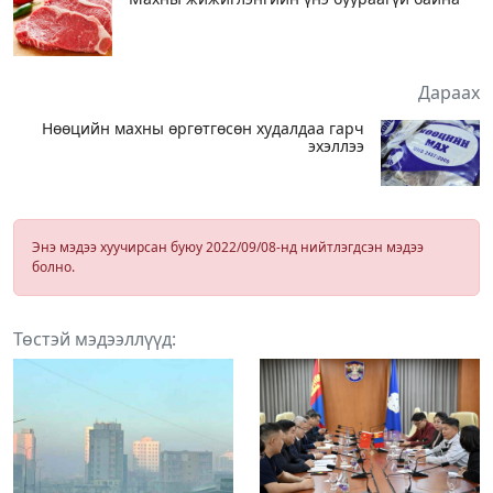
Дараах
Нөөцийн махны өргөтгөсөн худалдаа гарч
эхэллээ
Энэ мэдээ хуучирсан буюу 2022/09/08-нд нийтлэгдсэн мэдээ
болно.
Төстэй мэдээллүүд: