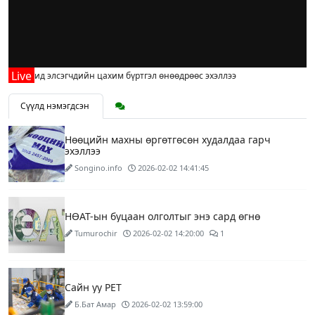
р ангид элсэгчдийн цахим бүртгэл өнөөдрөөс эхэллээ
Сүүлд нэмэгдсэн
Нөөцийн махны өргөтгөсөн худалдаа гарч
эхэллээ
Songino.info
2026-02-02 14:41:45
НӨАТ-ын буцаан олголтыг энэ сард өгнө
Tumurochir
2026-02-02 14:20:00
1
Сайн уу PET
Б.Бат Амар
2026-02-02 13:59:00